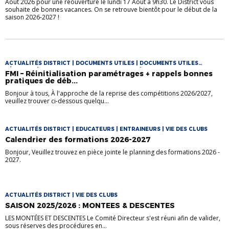
Août 2026 pour une réouverture le lundi 17 Août à 9h30. Le District vous
souhaite de bonnes vacances. On se retrouve bientôt pour le début de la
saison 2026-2027 !
ACTUALITÉS DISTRICT | DOCUMENTS UTILES | DOCUMENTS UTILES
FÉMININES | DOCUMENTS UTILES FOOT LOISIR | DOCUMENTS UTILES
FMI – Réinitialisation paramétrages + rappels bonnes
FUTSAL | VIE DES CLUBS
pratiques de déb...
Bonjour à tous, À l'approche de la reprise des compétitions 2026/2027,
veuillez trouver ci-dessous quelqu...
ACTUALITÉS DISTRICT | EDUCATEURS | ENTRAINEURS | VIE DES CLUBS
Calendrier des formations 2026-2027
Bonjour, Veuillez trouvez en pièce jointe le planning des formations 2026 -
2027.
ACTUALITÉS DISTRICT | VIE DES CLUBS
SAISON 2025/2026 : MONTEES & DESCENTES
LES MONTÉES ET DESCENTES Le Comité Directeur s'est réuni afin de valider,
sous réserves des procédures en...