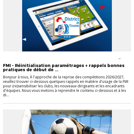
ACTUALITÉS DISTRICT
DOCUMENTS UTILES
DOCUMENTS UTILES
FÉMININES
DOCUMENTS UTILES FOOT LOISIR
DOCUMENTS UTILES
FMI - Réinitialisation paramétrages + rappels bonnes
FUTSAL
VIE DES CLUBS
pratiques de début de ...
Bonjour à tous, À l'approche de la reprise des compétitions 2026/2027,
veuillez trouver ci-dessous quelques rappels en matière d'usage de la FMI
pour (re)sensibiliser les clubs, les nouveaux dirigeants et les encadrants
d'équipes. Nous vous invitons à reprendre le contenu ci-dessous et à les
di...