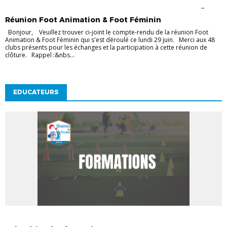
ACTUALITÉS DISTRICT
DOCUMENTS UTILES
DOCUMENTS UTILES
FÉMININES
FOOTBALL D'ANIMATION
FOOTBALL
Réunion Foot Animation & Foot Féminin
FÉMININ
TECHNIQUE
VIE DES CLUBS
Bonjour, Veuillez trouver ci-joint le compte-rendu de la réunion Foot
Animation & Foot Féminin qui s'est déroulé ce lundi 29 juin. Merci aux 48
clubs présents pour les échanges et la participation à cette réunion de
clôture. Rappel :&nbs...
EDUCATEURS
ACTUALITÉS DISTRICT
EDUCATEURS
ENTRAINEURS
VIE DES CLUBS