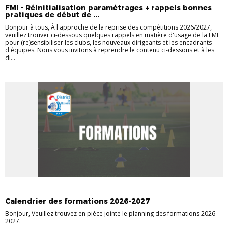
FÉMININES
DOCUMENTS UTILES FOOT LOISIR
DOCUMENTS UTILES
FMI - Réinitialisation paramétrages + rappels bonnes
FUTSAL
VIE DES CLUBS
pratiques de début de ...
Bonjour à tous, À l'approche de la reprise des compétitions 2026/2027,
veuillez trouver ci-dessous quelques rappels en matière d'usage de la FMI
pour (re)sensibiliser les clubs, les nouveaux dirigeants et les encadrants
d'équipes. Nous vous invitons à reprendre le contenu ci-dessous et à les
di...
ACTUALITÉS DISTRICT
EDUCATEURS
ENTRAINEURS
VIE DES CLUBS
Calendrier des formations 2026-2027
Bonjour, Veuillez trouvez en pièce jointe le planning des formations 2026 -
2027.