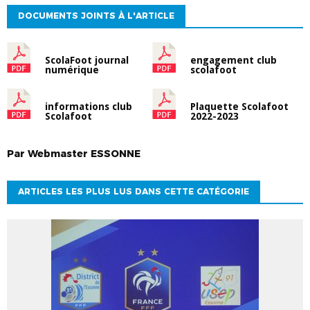
DOCUMENTS JOINTS À L'ARTICLE
ScolaFoot journal
engagement club
numérique
scolafoot
informations club
Plaquette Scolafoot
Scolafoot
2022-2023
Par
Webmaster
ESSONNE
ARTICLES LES PLUS LUS DANS CETTE CATÉGORIE