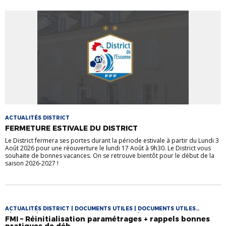
ACTUALITÉS DISTRICT
FERMETURE ESTIVALE DU DISTRICT
Le District fermera ses portes durant la période estivale à partir du Lundi 3
Août 2026 pour une réouverture le lundi 17 Août à 9h30. Le District vous
souhaite de bonnes vacances. On se retrouve bientôt pour le début de la
saison 2026-2027 !
ACTUALITÉS DISTRICT | DOCUMENTS UTILES | DOCUMENTS UTILES
FÉMININES | DOCUMENTS UTILES FOOT LOISIR | DOCUMENTS UTILES
FMI – Réinitialisation paramétrages + rappels bonnes
FUTSAL | VIE DES CLUBS