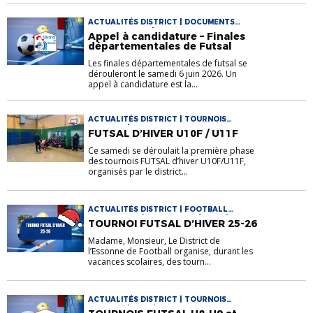
ACTUALITÉS DISTRICT | DOCUMENTS
UTILES FUTSAL | FUTSAL
Appel à candidature – Finales
départementales de Futsal
Les finales départementales de futsal se
dérouleront le samedi 6 juin 2026. Un
appel à candidature est la...
ACTUALITÉS DISTRICT | TOURNOIS
DISTRICT | U11F
FUTSAL D’HIVER U10F / U11F
Ce samedi se déroulait la première phase
des tournois FUTSAL d’hiver U10F/U11F,
organisés par le district...
ACTUALITÉS DISTRICT | FOOTBALL
D'ANIMATION | FOOTBALL FÉMININ |
TOURNOI FUTSAL D’HIVER 25-26
TOURNOIS DISTRICT
Madame, Monsieur, Le District de
l’Essonne de Football organise, durant les
vacances scolaires, des tourn...
ACTUALITÉS DISTRICT | TOURNOIS
DISTRICT | U11F | U8-U9