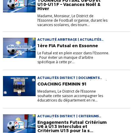
TOURNOIS FUTSAL U8-U9 et
U10-U11F – Vacances Noël &
Hiver
Madame, Monsieur, Le District de
l’Essonne de Football organise, durant les
vacances scolaires, des tourn...
ACTUALITÉ ARBITRAGE | ACTUALITÉS
DISTRICT | ARBITRES | DOCUMENTS
1ère FIA Futsal en Essonne
ARBITRAGE | DOCUMENTS UTILES FUTSAL
| FUTSAL
Le Futsal est en plein essor dans l'Essonne.
Pour éviter un manque d'arbitre
spécifique à cette pr...
ACTUALITÉS DISTRICT | DOCUMENTS
UTILES | DOCUMENTS UTILES FÉMININES |
COACHING FEMININ 91
DOCUMENTS UTILES FUTSAL |
EDUCATEURS | ENTRAINEURS | FÉMININES |
Mesdames, Le District de l’Essonne
FOOTBALL D'ANIMATION | FOOTBALL
souhaite cette saison accompagner les
FÉMININ | VIE DES CLUBS
éducatrices du département en re...
ACTUALITÉS DISTRICT | CRITERIUMS
FUTSAL | DOCUMENTS UTILES FUTSAL
Engagements Futsal Critérium
U6 à U13 Interclubs et
Critérium U15 pour la s...