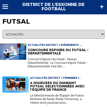
DISTRICT DE L'ESSONNE DE
FOOTBALL
FUTSAL
ACTUALITÉS DISTRICT | EVÈNEMENTS -
ACTIONS | FUTSAL
CONCOURS ESPOIRS DU FUTSAL –
DEPARTEMENTALE
Concours Espoirs du Futsal – Niveau
Départemental : Le Concours Espoir Futsal –
Départementale s’est dér...
ACTUALITÉS DISTRICT | FÉMININES |
FOOTBALL FÉMININ | FUTSAL | VIE DES
4 JOUEUSES DU DIAMANT
CLUBS
FUTSAL SELECTIONNÉES AVEC
l’EQUIPE DE FRANCE
La sélectionneuse de l’Équipe de France
féminine de futsal, Émilie Trimoreau, a
retenu seize joueuses pou...