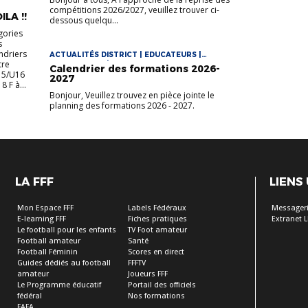
compétitions 2026/2027, veuillez trouver ci-
LA !!
dessous quelqu...
gories
s
ndriers
ACTUALITÉS DISTRICT | EDUCATEURS |
tre
ENTRAINEURS | VIE DES CLUBS
Calendrier des formations 2026-
15/U16
2027
8 F à...
Bonjour, Veuillez trouvez en pièce jointe le
planning des formations 2026 - 2027.
LA FFF
LIENS
Mon Espace FFF
Labels Fédéraux
Messageri
E-learning FFF
Fiches pratiques
Extranet L
Le football pour les enfants
TV Foot amateur
Football amateur
Santé
Football Féminin
Scores en direct
Guides dédiés au football
FFFTV
amateur
Joueurs FFF
Le Programme éducatif
Portail des officiels
fédéral
Nos formations
FAFA