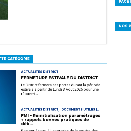
PAGE
NOS P
TTE CATÉGORIE
ACTUALITÉS DISTRICT
FERMETURE ESTIVALE DU DISTRICT
Le District fermera ses portes durant la période
estivale à partir du Lundi 3 Août 2026 pour une
réouvert...
ACTUALITÉS DISTRICT | DOCUMENTS UTILES |
DOCUMENTS UTILES FÉMININES | DOCUMENTS
FMI – Réinitialisation paramétrages
UTILES FOOT LOISIR | DOCUMENTS UTILES
+ rappels bonnes pratiques de
FUTSAL | VIE DES CLUBS
déb...
Bonjour à tous, À l'approche de la reprise des