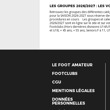
LES GROUPES 2026/2027 : LES VOI
Retrouvez les groupes des différentes caté
pour la SAISON 2026-2027 sous réserve de
procédures en cours. Les groupes et cale
2026/2027 sont en ligne sur le site et sur vo
Footclubs (Hors dernières divisions U14/U
et U18, + 45 ans, + 55 ans, Seniors F à 11, U1
LE FOOT AMATEUR
FOOTCLUBS
CGU
MENTIONS LÉGALES
DONNÉES
PERSONNELLES