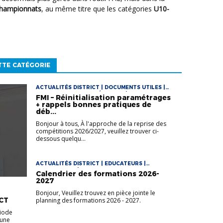
Championnats
, au même titre que les catégories
U10-
TTE CATÉGORIE
ACTUALITÉS DISTRICT | DOCUMENTS UTILES |
DOCUMENTS UTILES FÉMININES | DOCUMENTS
FMI – Réinitialisation paramétrages
UTILES FOOT LOISIR | DOCUMENTS UTILES
+ rappels bonnes pratiques de
FUTSAL | VIE DES CLUBS
déb...
Bonjour à tous, À l'approche de la reprise des
compétitions 2026/2027, veuillez trouver ci-
dessous quelqu...
ACTUALITÉS DISTRICT | EDUCATEURS |
ENTRAINEURS | VIE DES CLUBS
Calendrier des formations 2026-
2027
Bonjour, Veuillez trouvez en pièce jointe le
CT
planning des formations 2026 - 2027.
riode
 une