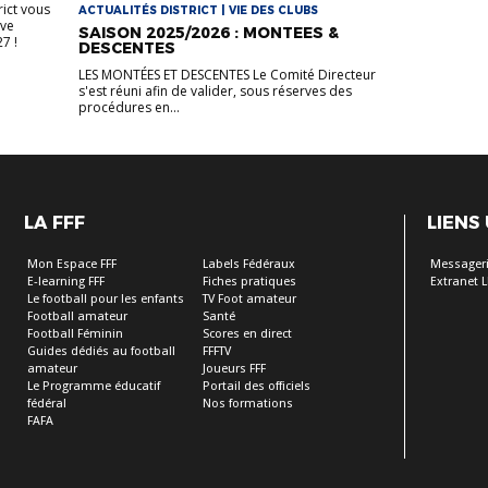
rict vous
ACTUALITÉS DISTRICT | VIE DES CLUBS
uve
SAISON 2025/2026 : MONTEES &
7 !
DESCENTES
LES MONTÉES ET DESCENTES Le Comité Directeur
s'est réuni afin de valider, sous réserves des
procédures en...
LA FFF
LIENS
Mon Espace FFF
Labels Fédéraux
Messageri
E-learning FFF
Fiches pratiques
Extranet L
Le football pour les enfants
TV Foot amateur
Football amateur
Santé
Football Féminin
Scores en direct
Guides dédiés au football
FFFTV
amateur
Joueurs FFF
Le Programme éducatif
Portail des officiels
fédéral
Nos formations
FAFA