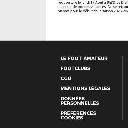
réouverture le lundi 17 Août à 9h30. Le Dist
souhaite de bonnes vacances. On se retro
bientôt pour le début de la saison 2026-202
LE FOOT AMATEUR
FOOTCLUBS
CGU
MENTIONS LÉGALES
DONNÉES
PERSONNELLES
PRÉFÉRENCES
COOKIES