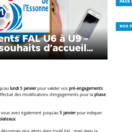
PAGE
NOS P
nts FAL U6 à U9 –
 souhaits d’accueil
– Phase 2
squ’au
lundi 5 janvier
pour valider vos
pré-engagements
 effectué des modifications d’engagements pour la
phase
bs, vous avez également jusqu’au
5 janvier
pour indiquer
plateaux
.
désormais plus gérés dans l’outil FAL, mais dans la