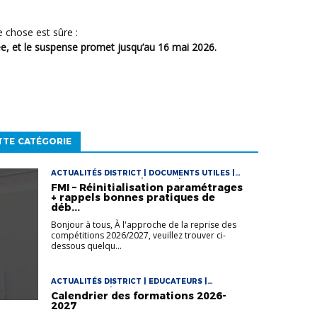
e chose est sûre :
cée, et le suspense promet jusqu’au 16 mai 2026.
TTE CATÉGORIE
ACTUALITÉS DISTRICT | DOCUMENTS UTILES |
DOCUMENTS UTILES FÉMININES | DOCUMENTS
FMI – Réinitialisation paramétrages
UTILES FOOT LOISIR | DOCUMENTS UTILES
+ rappels bonnes pratiques de
FUTSAL | VIE DES CLUBS
déb...
Bonjour à tous, À l'approche de la reprise des
compétitions 2026/2027, veuillez trouver ci-
dessous quelqu...
ACTUALITÉS DISTRICT | EDUCATEURS |
ENTRAINEURS | VIE DES CLUBS
Calendrier des formations 2026-
2027