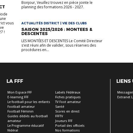
Bonjour, Veuillez trouvez en pièce jointe le
CT
planning des formations 2026 - 2027.
riode
 une
rict vous
ACTUALITÉS DISTRICT | VIE DES CLUBS
uve
SAISON 2025/2026 : MONTEES &
7 !
DESCENTES
LES MONTÉES ET DESCENTES Le Comité Directeur
s'est réuni afin de valider, sous réserves des
procédures en...
LA FFF
LIENS
Mon Espace FFF
Labels Fédéraux
Messageri
E-learning FFF
Fiches pratiques
Extranet L
Le football pour les enfants
TV Foot amateur
Football amateur
Santé
Football Féminin
Scores en direct
Guides dédiés au football
FFFTV
amateur
Joueurs FFF
Le Programme éducatif
Portail des officiels
fédéral
Nos formations