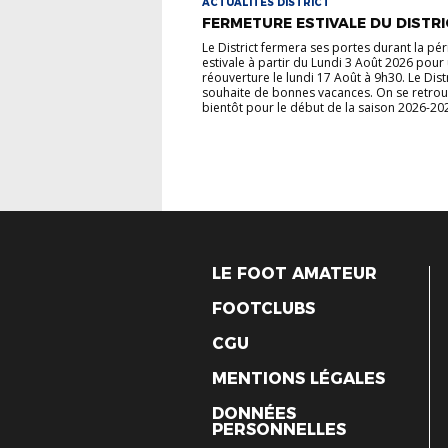
ACTUALITÉS DISTRICT
FERMETURE ESTIVALE DU DISTRI
Le District fermera ses portes durant la pé
estivale à partir du Lundi 3 Août 2026 pour
réouverture le lundi 17 Août à 9h30. Le Dist
souhaite de bonnes vacances. On se retro
bientôt pour le début de la saison 2026-202
LE FOOT AMATEUR
FOOTCLUBS
CGU
MENTIONS LÉGALES
DONNÉES
PERSONNELLES