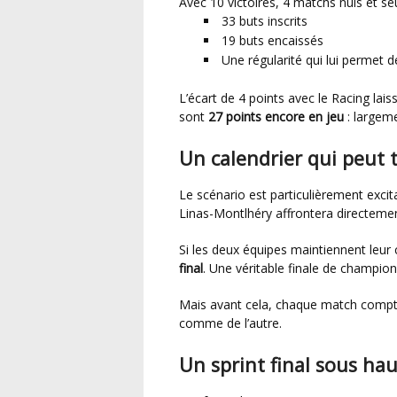
Avec 10 victoires, 4 matchs nuls et s
33 buts inscrits
19 buts encaissés
Une régularité qui lui permet
L’écart de 4 points avec le Racing laisse toutes les possibilités ouvertes. Sur 9 rencontres, ce
sont
27 points encore en jeu
: largeme
Un calendrier qui peut 
Le scénario est particulièrement excita
Linas-Montlhéry affrontera directemen
Si les deux équipes maintiennent leu
final
. Une véritable finale de champion
Mais avant cela, chaque match comptera. Le moindre faux pas pourrait peser lourd, d’un côté
comme de l’autre.
Un sprint final sous ha