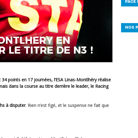
PAGE
NOS P
MONTLHERY EN
 LE TITRE DE N3 !
34 points en 17 journées, l’
ESA Linas-Montlhéry
réalise
ais dans la course au titre derrière le leader, le
Racing
hs à disputer
. Rien n’est figé, et le suspense ne fait que