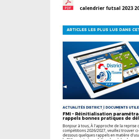
calendrier futsal 2023 2
ARTICLES LES PLUS LUS DANS CE
ACTUALITÉS DISTRICT | DOCUMENTS UTILE
DOCUMENTS UTILES FÉMININES | DOCUMEN
FMI – Réinitialisation paramétra
UTILES FOOT LOISIR | DOCUMENTS UTILES
rappels bonnes pratiques de déb
| VIE DES CLUBS
Bonjour à tous, À l'approche de la reprise 
compétitions 2026/2027, veuillez trouver ci
dessous quelques rappels en matière d'us