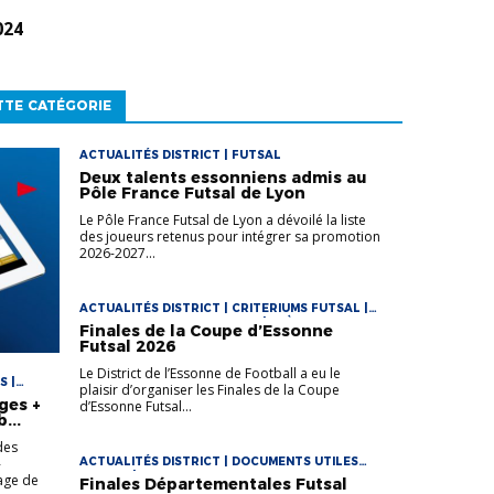
024
TTE CATÉGORIE
ACTUALITÉS DISTRICT | FUTSAL
Deux talents essonniens admis au
Pôle France Futsal de Lyon
Le Pôle France Futsal de Lyon a dévoilé la liste
des joueurs retenus pour intégrer sa promotion
2026-2027...
ACTUALITÉS DISTRICT | CRITERIUMS FUTSAL |
DOCUMENTS UTILES FUTSAL | EVÈNEMENTS -
Finales de la Coupe d’Essonne
ACTIONS | FUTSAL
Futsal 2026
Le District de l’Essonne de Football a eu le
S |
plaisir d’organiser les Finales de la Coupe
TS
ges +
d’Essonne Futsal...
 FUTSAL
...
des
-
ACTUALITÉS DISTRICT | DOCUMENTS UTILES
FUTSAL | FUTSAL
age de
Finales Départementales Futsal