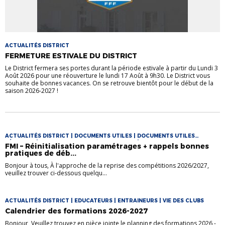
ACTUALITÉS DISTRICT
FERMETURE ESTIVALE DU DISTRICT
Le District fermera ses portes durant la période estivale à partir du Lundi 3
Août 2026 pour une réouverture le lundi 17 Août à 9h30. Le District vous
souhaite de bonnes vacances. On se retrouve bientôt pour le début de la
saison 2026-2027 !
ACTUALITÉS DISTRICT | DOCUMENTS UTILES | DOCUMENTS UTILES
FÉMININES | DOCUMENTS UTILES FOOT LOISIR | DOCUMENTS UTILES
FMI – Réinitialisation paramétrages + rappels bonnes
FUTSAL | VIE DES CLUBS
pratiques de déb...
Bonjour à tous, À l'approche de la reprise des compétitions 2026/2027,
veuillez trouver ci-dessous quelqu...
ACTUALITÉS DISTRICT | EDUCATEURS | ENTRAINEURS | VIE DES CLUBS
Calendrier des formations 2026-2027
Bonjour, Veuillez trouvez en pièce jointe le planning des formations 2026 -