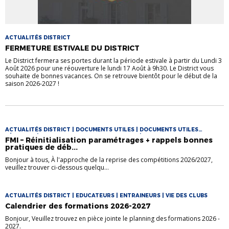
ACTUALITÉS DISTRICT
FERMETURE ESTIVALE DU DISTRICT
Le District fermera ses portes durant la période estivale à partir du Lundi 3
Août 2026 pour une réouverture le lundi 17 Août à 9h30. Le District vous
souhaite de bonnes vacances. On se retrouve bientôt pour le début de la
saison 2026-2027 !
ACTUALITÉS DISTRICT | DOCUMENTS UTILES | DOCUMENTS UTILES
FÉMININES | DOCUMENTS UTILES FOOT LOISIR | DOCUMENTS UTILES
FMI – Réinitialisation paramétrages + rappels bonnes
FUTSAL | VIE DES CLUBS
pratiques de déb...
Bonjour à tous, À l'approche de la reprise des compétitions 2026/2027,
veuillez trouver ci-dessous quelqu...
ACTUALITÉS DISTRICT | EDUCATEURS | ENTRAINEURS | VIE DES CLUBS
Calendrier des formations 2026-2027
Bonjour, Veuillez trouvez en pièce jointe le planning des formations 2026 -
2027.