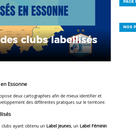
PAGE
NOS P
des clubs labellisés
 en Essonne
veloppement des différentes pratiques sur le territoire.
lisés
s clubs ayant obtenu un
Label Jeunes
, un
Label Féminin