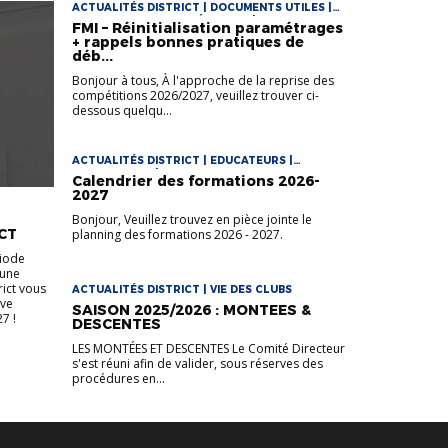
ACTUALITÉS DISTRICT | DOCUMENTS UTILES |
DOCUMENTS UTILES FÉMININES | DOCUMENTS
FMI – Réinitialisation paramétrages
UTILES FOOT LOISIR | DOCUMENTS UTILES
+ rappels bonnes pratiques de
FUTSAL | VIE DES CLUBS
déb...
Bonjour à tous, À l'approche de la reprise des
compétitions 2026/2027, veuillez trouver ci-
dessous quelqu...
ACTUALITÉS DISTRICT | EDUCATEURS |
ENTRAINEURS | VIE DES CLUBS
Calendrier des formations 2026-
2027
Bonjour, Veuillez trouvez en pièce jointe le
CT
planning des formations 2026 - 2027.
riode
 une
rict vous
ACTUALITÉS DISTRICT | VIE DES CLUBS
uve
SAISON 2025/2026 : MONTEES &
7 !
DESCENTES
LES MONTÉES ET DESCENTES Le Comité Directeur
s'est réuni afin de valider, sous réserves des
procédures en...