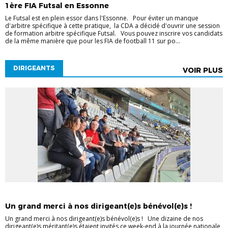
1ère FIA Futsal en Essonne
FUTSAL
FUTSAL
Le Futsal est en plein essor dans l'Essonne. Pour éviter un manque
d'arbitre spécifique à cette pratique, la CDA a décidé d'ouvrir une session
de formation arbitre spécifique Futsal. Vous pouvez inscrire vos candidats
de la même manière que pour les FIA de football 11 sur po...
DIRIGEANTS
VOIR PLUS
DIRIGEANTS
Un grand merci à nos dirigeant(e)s bénévol(e)s !
Un grand merci à nos dirigeant(e)s bénévol(e)s ! Une dizaine de nos
dirigeant(e)s méritant(e)s étaient invités ce week-end à la journée nationale